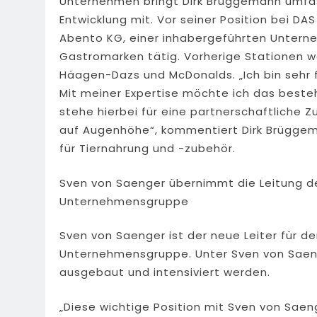
Unternehmen bringt Dirk Brüggemann umfa
Entwicklung mit. Vor seiner Position bei DA
Abento KG, einer inhabergeführten Unter
Gastromarken tätig. Vorherige Stationen wa
Häagen-Dazs und McDonalds. „Ich bin sehr f
Mit meiner Expertise möchte ich das best
stehe hierbei für eine partnerschaftliche
auf Augenhöhe“, kommentiert Dirk Brügge
für Tiernahrung und -zubehör.
Sven von Saenger übernimmt die Leitung de
Unternehmensgruppe
Sven von Saenger ist der neue Leiter für 
Unternehmensgruppe. Unter Sven von Saeng
ausgebaut und intensiviert werden.
„Diese wichtige Position mit Sven von Saen