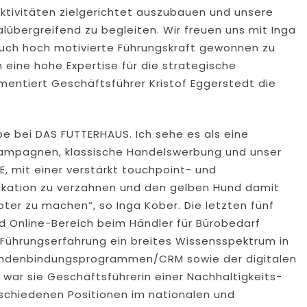
gaktivitäten zielgerichtet auszubauen und unsere
übergreifend zu begleiten. Wir freuen uns mit Inga
auch hoch motivierte Führungskraft gewonnen zu
eine hohe Expertise für die strategische
mmentiert Geschäftsführer Kristof Eggerstedt die
e bei DAS FUTTERHAUS. Ich sehe es als eine
ampagnen, klassische Handelswerbung und unser
 mit einer verstärkt touchpoint- und
ikation zu verzahnen und den gelben Hund damit
bter zu machen“, so Inga Kober. Die letzten fünf
d Online-Bereich beim Händler für Bürobedarf
 Führungserfahrung ein breites Wissensspektrum in
undenbindungsprogrammen/CRM sowie der digitalen
ar sie Geschäftsführerin einer Nachhaltigkeits-
schiedenen Positionen im nationalen und