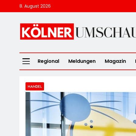
Skip
8. August 2026
to
content
Kölner Umscha
Regional
Meldungen
Magazin
HANDEL