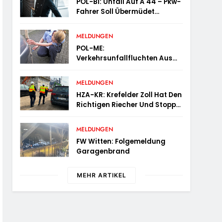
POL-BI: Unfall Auf A 44 – Pkw-
Fahrer Soll Übermüdet
Gewesen Sein
MELDUNGEN
POL-ME:
Verkehrsunfallfluchten Aus
Dem Kreisgebiet – 2606080
MELDUNGEN
HZA-KR: Krefelder Zoll Hat Den
Richtigen Riecher Und Stoppt
Mutmaßlich Gefälschte
Parfüms
MELDUNGEN
FW Witten: Folgemeldung
Garagenbrand
MEHR ARTIKEL