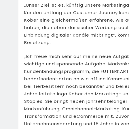
„Unser Ziel ist es, künftig unsere Marketin
Kunden entlang der Customer Journey kanal
Kober eine gleichermaßen erfahrene, wie 
haben, die neben klassischer Werbung auch 
Einbindung digitaler Kanäle mitbringt“, ko
Besetzung.
„Ich freue mich sehr auf meine neue Aufgab
wichtige und spannende Aufgabe, Markenk
Kundenbindungsprogramm, die FUTTERKARTE,
bedarfsorientierten on wie offline Kommun
bei Tierbesitzern noch bekannter und belie
Jahre leitete Inga Kober den Marketing- un
Staples. Sie bringt neben jahrzehntelanger
Markenführung, Omnichannel-Marketing, K
Transformation und eCommerce mit. Zuvor w
Unternehmensberatung und 15 Jahre in ver