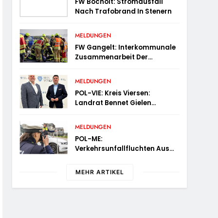
FW Bocholt: Stromausfall
Nach Trafobrand In Stenern
MELDUNGEN
FW Gangelt: Interkommunale
Zusammenarbeit Der
Feuerwehren Der Gemeinden
Selfkant Und Gangelt
MELDUNGEN
POL-VIE: Kreis Viersen:
Landrat Bennet Gielen
Begrüßt Den Neuen Leiter Der
Kriminalpolizei
MELDUNGEN
POL-ME:
Verkehrsunfallfluchten Aus
Dem Kreisgebiet – 2606077
MEHR ARTIKEL