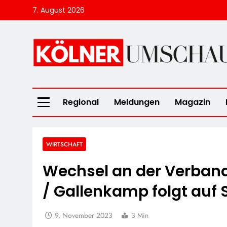
Skip
7. August 2026
to
content
Kölner Umscha
Regional
Meldungen
Magazin
WIRTSCHAFT
Wechsel an der Verband
/ Gallenkamp folgt auf
9. November 2023
3 Min