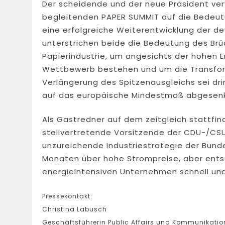
Der scheidende und der neue Präsident ve
begleitenden PAPER SUMMIT auf die Bedeutu
eine erfolgreiche Weiterentwicklung der 
unterstrichen beide die Bedeutung des Brü
Papierindustrie, um angesichts der hohen E
Wettbewerb bestehen und um die Transfor
Verlängerung des Spitzenausgleichs sei dri
auf das europäische Mindestmaß abgesenk
Als Gastredner auf dem zeitgleich stattfin
stellvertretende Vorsitzende der CDU-/CS
unzureichende Industriestrategie der Bunde
Monaten über hohe Strompreise, aber ents
energieintensiven Unternehmen schnell und 
Pressekontakt:
Christina Labusch
Geschäftsführerin Public Affairs und Kommunikation