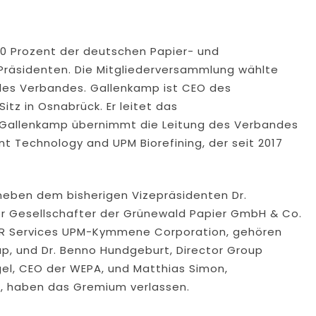
90 Prozent der deutschen Papier- und
n Präsidenten. Die Mitgliederversammlung wählte
des Verbandes. Gallenkamp ist CEO des
Sitz in Osnabrück. Er leitet das
. Gallenkamp übernimmt die Leitung des Verbandes
nt Technology and UPM Biorefining, der seit 2017
neben dem bisherigen Vizepräsidenten Dr.
r Gesellschafter der Grünewald Papier GmbH & Co.
t HR Services UPM-Kymmene Corporation, gehören
oup, und Dr. Benno Hundgeburt, Director Group
gel, CEO der WEPA, und Matthias Simon,
e, haben das Gremium verlassen.