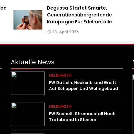
Von
Degussa Startet Smarte,
Generationsübergreifende
Kampagne Für Edelmetalle
13. April 2026
Aktuelle
News
MELDUNGEN
FW Datteln: Heckenbrand Greift
Auf Schuppen Und Wohngebäude
Über
MELDUNGEN
FW Bocholt: Stromausfall Nach
Trafobrand In Stenern