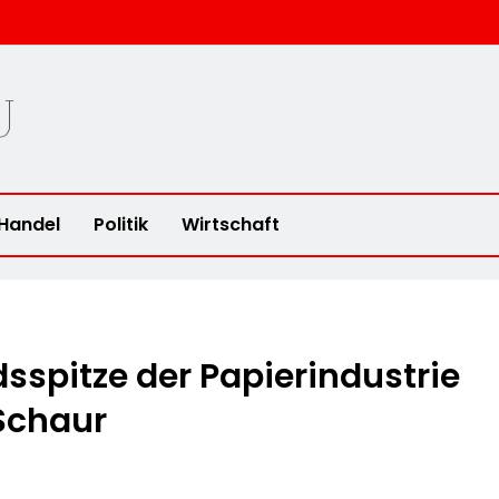
u
Handel
Politik
Wirtschaft
sspitze der Papierindustrie
 Schaur