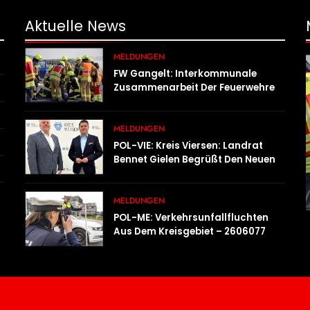
Aktuelle
News
MELDUNGEN
FW Gangelt: Interkommunale
Zusammenarbeit Der Feuerwehren
Der Gemeinden Selfkant Und
Gangelt
MELDUNGEN
POL-VIE: Kreis Viersen: Landrat
Bennet Gielen Begrüßt Den Neuen
Leiter Der Kriminalpolizei
MELDUNGEN
POL-ME: Verkehrsunfallfluchten
Aus Dem Kreisgebiet – 2606077