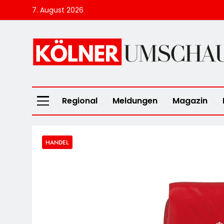
Skip
7. August 2026
to
content
Kölner Umscha
Regional
Meldungen
Magazin
HANDEL