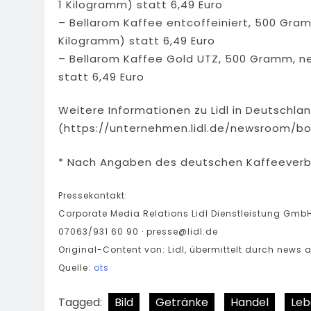
1 Kilogramm) statt 6,49 Euro
– Bellarom Kaffee entcoffeiniert, 500 Gramm
Kilogramm) statt 6,49 Euro
– Bellarom Kaffee Gold UTZ, 500 Gramm, neu
statt 6,49 Euro
Weitere Informationen zu Lidl in Deutschlan
(https://unternehmen.lidl.de/newsroom/boi
* Nach Angaben des deutschen Kaffeeverb
Pressekontakt:
Corporate Media Relations Lidl Dienstleistung Gmb
07063/931 60 90 ·
presse@lidl.de
Original-Content von: Lidl, übermittelt durch news a
Quelle:
ots
Tagged:
Bild
Getränke
Handel
Leb