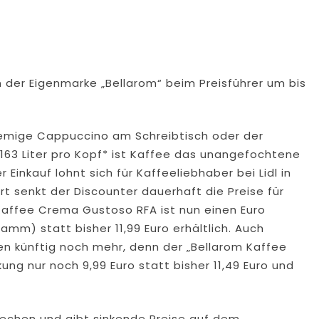
n der Eigenmarke „Bellarom“ beim Preisführer um bis
remige Cappuccino am Schreibtisch oder der
 163 Liter pro Kopf* ist Kaffee das unangefochtene
Einkauf lohnt sich für Kaffeeliebhaber bei Lidl in
t senkt der Discounter dauerhaft die Preise für
 Kaffee Crema Gustoso RFA ist nun einen Euro
ramm) statt bisher 11,99 Euro erhältlich. Auch
n künftig noch mehr, denn der „Bellarom Kaffee
ng nur noch 9,99 Euro statt bisher 11,49 Euro und
prechen und gibt sinkende Preise auf dem