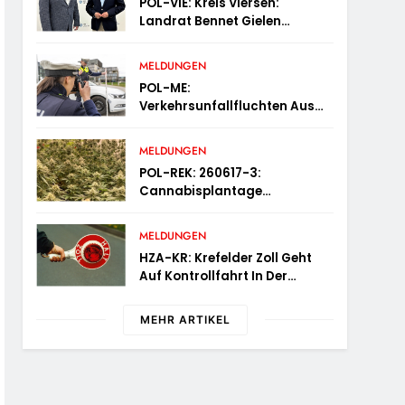
POL-VIE: Kreis Viersen:
Landrat Bennet Gielen
Begrüßt Den Neuen Leiter Der
Kriminalpolizei
MELDUNGEN
POL-ME:
Verkehrsunfallfluchten Aus
Dem Kreisgebiet – 2606077
MELDUNGEN
POL-REK: 260617-3:
Cannabisplantage
Sichergestellt
MELDUNGEN
HZA-KR: Krefelder Zoll Geht
Auf Kontrollfahrt In Der
Taxibranche
MEHR ARTIKEL