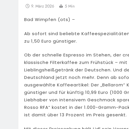
9. März 2026
5 Min
Bad Wimpfen (ots) –
Ab sofort sind beliebte Kaffeespezialitäte
zu 1,50 Euro günstiger.
Ob der schnelle Espresso im Stehen, der c
klassische Filterkaffee zum Frühstück – mit
Lieblingsheißgetränk der Deutschen. Und der 
Deutschland jetzt noch mehr. Denn ab sofor
ausgewählte Kaffeeartikel: Der „Bellarom“
günstiger und für künftig 10,99 Euro (1000 G
Liebhaber von intensivem Geschmack spare
Rosso RFA“ kostet in der 1.000-Gramm-Packu
ist damit über 13 Prozent im Preis gesenkt.
Mit dieser Preissenkung hält Lidl sein Vers