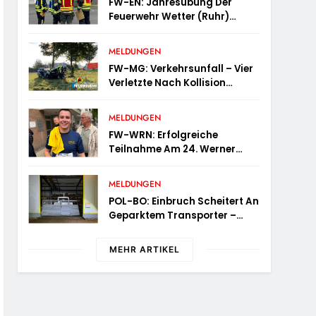
FW-EN: Jahresübung Der
Feuerwehr Wetter (Ruhr)
Erfolgreich Durchgeführt
MELDUNGEN
FW-MG: Verkehrsunfall – Vier
Verletzte Nach Kollision
Mehrerer Fahrzeuge
MELDUNGEN
FW-WRN: Erfolgreiche
Teilnahme Am 24. Werner
Volksbank Stadtlauf
MELDUNGEN
POL-BO: Einbruch Scheitert An
Geparktem Transporter –
Zeugen Gesucht
MEHR ARTIKEL