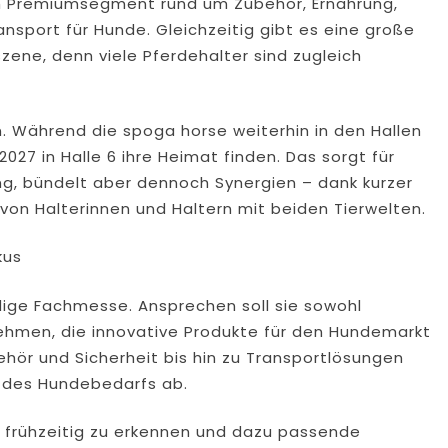
 Premiumsegment rund um Zubehör, Ernährung,
ansport für Hunde. Gleichzeitig gibt es eine große
ene, denn viele Pferdehalter sind zugleich
 Während die spoga horse weiterhin in den Hallen
027 in Halle 6 ihre Heimat finden. Das sorgt für
ung, bündelt aber dennoch Synergien – dank kurzer
n Halterinnen und Haltern mit beiden Tierwelten.
kus
dige Fachmesse. Ansprechen soll sie sowohl
nehmen, die innovative Produkte für den Hundemarkt
ehör und Sicherheit bis hin zu Transportlösungen
 des Hundebedarfs ab.
ds frühzeitig zu erkennen und dazu passende