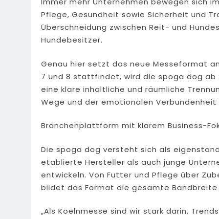
Immer mehr Unternehmen bewegen sich im
Pflege, Gesundheit sowie Sicherheit und Tr
Überschneidung zwischen Reit- und Hundesz
Hundebesitzer.
Genau hier setzt das neue Messeformat an.
7 und 8 stattfindet, wird die spoga dog ab 2
eine klare inhaltliche und räumliche Trenn
Wege und der emotionalen Verbundenheit vo
Branchenplattform mit klarem Business-Fo
Die spoga dog versteht sich als eigenstän
etablierte Hersteller als auch junge Unter
entwickeln. Von Futter und Pflege über Zub
bildet das Format die gesamte Bandbreite
„Als Koelnmesse sind wir stark darin, Tren