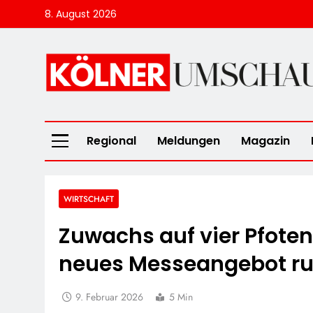
Skip
8. August 2026
to
content
Kölner Umscha
Regional
Meldungen
Magazin
WIRTSCHAFT
Zuwachs auf vier Pfoten
neues Messeangebot r
9. Februar 2026
5 Min