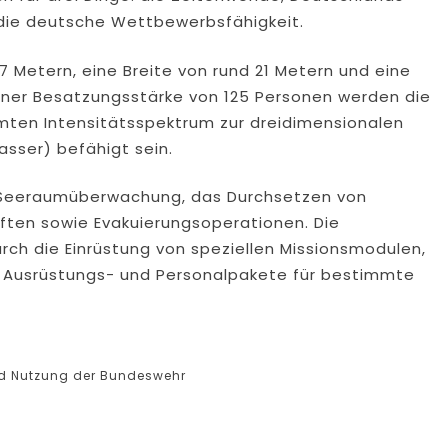
d die deutsche Wettbewerbsfähigkeit.
7 Metern, eine Breite von rund 21 Metern und eine
einer Besatzungsstärke von 125 Personen werden die
amten Intensitätsspektrum zur dreidimensionalen
asser) befähigt sein.
 Seeraumüberwachung, das Durchsetzen von
ften sowie Evakuierungsoperationen. Die
h die Einrüstung von speziellen Missionsmodulen,
e Ausrüstungs- und Personalpakete für bestimmte
nd Nutzung der Bundeswehr