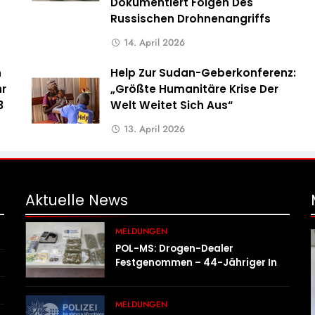
Dokumentiert Folgen Des
Russischen Drohnenangriffs
14. April 2026
n
Help Zur Sudan-Geberkonferenz:
hr
„Größte Humanitäre Krise Der
3
Welt Weitet Sich Aus“
13. April 2026
Aktuelle
News
MELDUNGEN
POL-MS: Drogen-Dealer
Festgenommen – 44-Jähriger In
Untersuchungshaft
MELDUNGEN