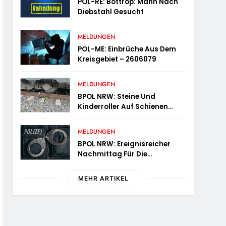
POL-RE: Bottrop: Mann Nach
Diebstahl Gesucht
MELDUNGEN
POL-ME: Einbrüche Aus Dem
Kreisgebiet – 2606079
MELDUNGEN
BPOL NRW: Steine Und
Kinderroller Auf Schienen
Gelegt – Bundespolizei
Ermittelt Und Warnt
MELDUNGEN
BPOL NRW: Ereignisreicher
Nachmittag Für Die
Bundespolizei – Innerhalb
Weniger Stunden Gleich Zwei
MEHR ARTIKEL
Haftbefehle Vollstreckt