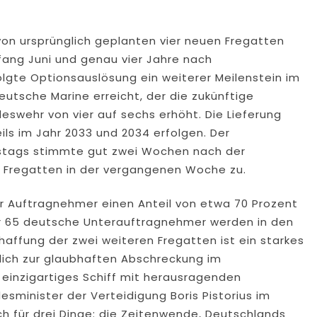
 von ursprünglich geplanten vier neuen Fregatten
fang Juni und genau vier Jahre nach
lgte Optionsauslösung ein weiterer Meilenstein im
eutsche Marine erreicht, der die zukünftige
deswehr von vier auf sechs erhöht. Die Lieferung
ils im Jahr 2033 und 2034 erfolgen. Der
stags stimmte gut zwei Wochen nach der
r Fregatten in der vergangenen Woche zu.
er Auftragnehmer einen Anteil von etwa 70 Prozent
r 65 deutsche Unterauftragnehmer werden in den
haffung der zwei weiteren Fregatten ist ein starkes
blich zur glaubhaften Abschreckung im
n einzigartiges Schiff mit herausragenden
sminister der Verteidigung Boris Pistorius im
h für drei Dinge: die Zeitenwende, Deutschlands