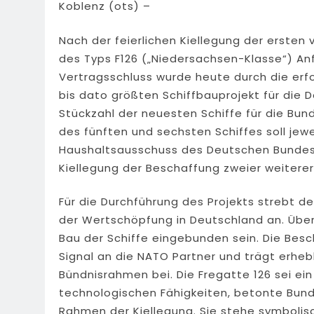
Koblenz (ots) –
Nach der feierlichen Kiellegung der ersten
des Typs F126 („Niedersachsen-Klasse“) An
Vertragsschluss wurde heute durch die erfo
bis dato größten Schiffbauprojekt für die D
Stückzahl der neuesten Schiffe für die Bun
des fünften und sechsten Schiffes soll jewe
Haushaltsausschuss des Deutschen Bunde
Kiellegung der Beschaffung zweier weitere
Für die Durchführung des Projekts strebt d
der Wertschöpfung in Deutschland an. Übe
Bau der Schiffe eingebunden sein. Die Besc
Signal an die NATO Partner und trägt erhe
Bündnisrahmen bei. Die Fregatte 126 sei ei
technologischen Fähigkeiten, betonte Bunde
Rahmen der Kiellegung. Sie stehe symbolisc