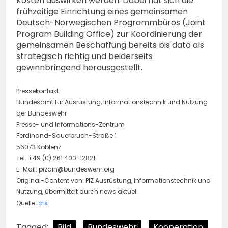
Kosten auswirken werden. Dabei hat sich die
frühzeitige Einrichtung eines gemeinsamen
Deutsch-Norwegischen Programmbüros (Joint
Program Building Office) zur Koordinierung der
gemeinsamen Beschaffung bereits bis dato als
strategisch richtig und beiderseits
gewinnbringend herausgestellt.
Pressekontakt:
Bundesamt für Ausrüstung, Informationstechnik und Nutzung
der Bundeswehr
Presse- und Informations-Zentrum
Ferdinand-Sauerbruch-Straße 1
56073 Koblenz
Tel. +49 (0) 261 400-12821
E-Mail:
pizain@bundeswehr.org
Original-Content von: PIZ Ausrüstung, Informationstechnik und
Nutzung, übermittelt durch news aktuell
Quelle:
ots
Tagged:
Bild
Bundeswehr
Kooperation