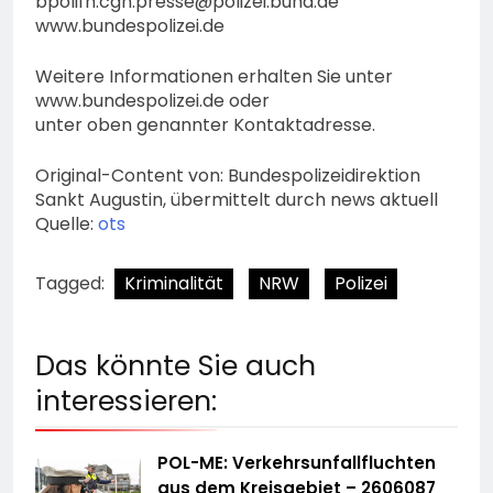
bpolifh.cgn.presse@polizei.bund.de
www.bundespolizei.de
Weitere Informationen erhalten Sie unter
www.bundespolizei.de oder
unter oben genannter Kontaktadresse.
Original-Content von: Bundespolizeidirektion
Sankt Augustin, übermittelt durch news aktuell
Quelle:
ots
Tagged:
Kriminalität
NRW
Polizei
Das könnte Sie auch
interessieren:
POL-ME: Verkehrsunfallfluchten
aus dem Kreisgebiet – 2606087