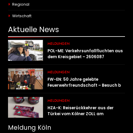
Regional
Wirtschaft
Aktuelle
News
MELDUNGEN
POL-ME: Verkehrsunfallfluchten aus
dem Kreisgebiet – 2606087
MELDUNGEN
FW-EN: 50 Jahre gelebte
Feuerwehrfreundschaft – Besuch bei
der Feuerwehr Wampersdorf in
Österreich
MELDUNGEN
HZA-K: Reiserückkehrer aus der
Türkei vom Kölner ZOLL am
Flughafen mit fast acht Kilogramm
Potenzhonig erwischt / Gefährlicher
Meldung Köln
Trend hält an