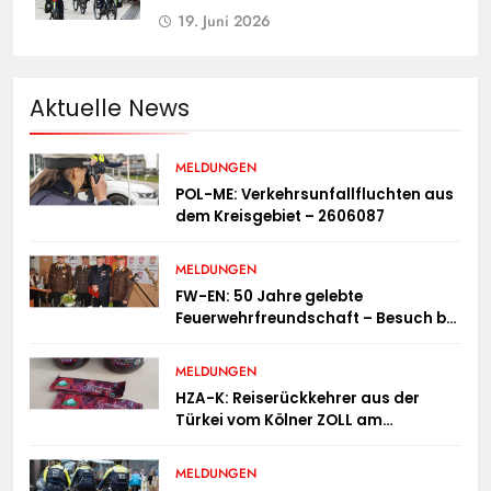
19. Juni 2026
Aktuelle News
MELDUNGEN
POL-ME: Verkehrsunfallfluchten aus
dem Kreisgebiet – 2606087
MELDUNGEN
FW-EN: 50 Jahre gelebte
Feuerwehrfreundschaft – Besuch bei
der Feuerwehr Wampersdorf in
Österreich
MELDUNGEN
HZA-K: Reiserückkehrer aus der
Türkei vom Kölner ZOLL am
Flughafen mit fast acht Kilogramm
Potenzhonig erwischt / Gefährlicher
MELDUNGEN
Trend hält an