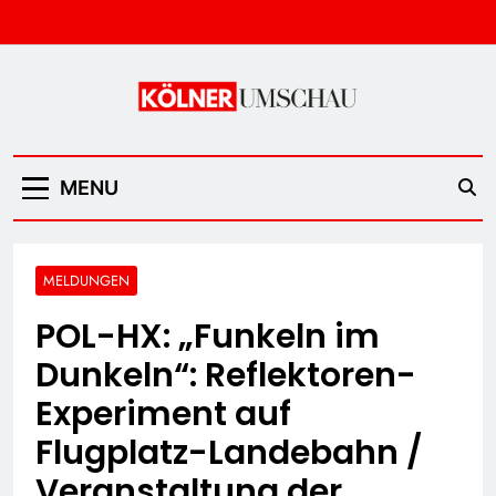
Skip
to
content
Kölner Umschau
MENU
MELDUNGEN
POL-HX: „Funkeln im
Dunkeln“: Reflektoren-
Experiment auf
Flugplatz-Landebahn /
Veranstaltung der