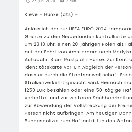
27. Juni 2024
2 Min
Kleve – Hünxe (ots) –
Anlässlich der zur UEFA EURO 2024 temporä
Grenze zu den Niederlanden kontrollierte d
um 23:10 Uhr, einen 28-jährigen Polen als 
auf der Fahrt von Amsterdam nach Medyka b
Autobahn 3 am Rastplatz Hünxe. Zur Kontrol
Identitätskarte vor. Ein Abgleich der Perso
dass er durch die Staatsanwaltschaft Frei
Straßenverkehrt gesucht wird. Hiernach mus
1250 EUR bezahlen oder eine 50-tägige Haft
verhaftet und zur weiteren Sachbearbeitun
zur Abwendung der Vollstreckung der Freihe
Person nicht aufbringen. Am heutigen Donne
Bundespolizei zum Haftantritt in das Gefän