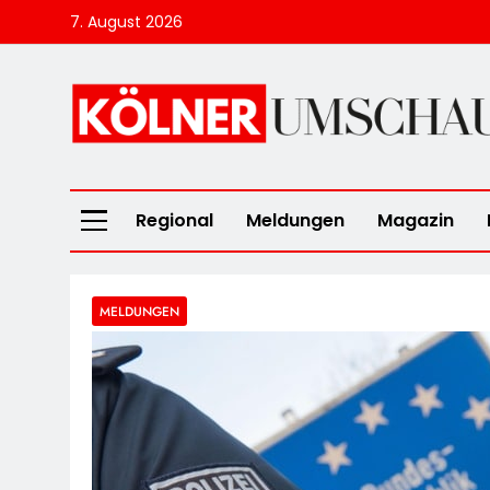
Skip
7. August 2026
to
content
Kölner Umscha
Regional
Meldungen
Magazin
MELDUNGEN