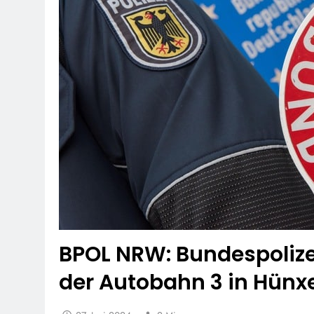
BPOL NRW: Bundespolize
der Autobahn 3 in Hünx