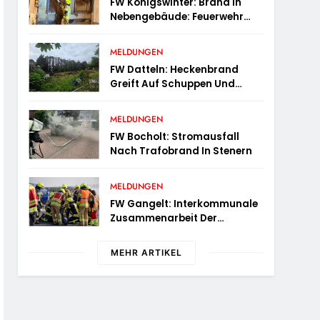
FW Königswinter: Brand In
Nebengebäude: Feuerwehr
Sichert Angrenzende
Wohnhäuser
MELDUNGEN
FW Datteln: Heckenbrand
Greift Auf Schuppen Und
Wohngebäude Über
MELDUNGEN
FW Bocholt: Stromausfall
Nach Trafobrand In Stenern
MELDUNGEN
FW Gangelt: Interkommunale
Zusammenarbeit Der
Feuerwehren Der Gemeinden
Selfkant Und Gangelt
MEHR ARTIKEL