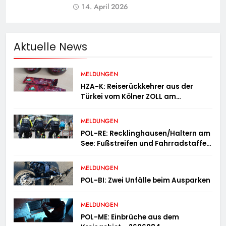
14. April 2026
Aktuelle News
MELDUNGEN
HZA-K: Reiserückkehrer aus der
Türkei vom Kölner ZOLL am
Flughafen mit fast acht Kilogramm
Potenzhonig erwischt / Gefährlicher
MELDUNGEN
Trend hält an
POL-RE: Recklinghausen/Haltern am
See: Fußstreifen und Fahrradstaffel
zeigen Präsenz
MELDUNGEN
POL-BI: Zwei Unfälle beim Ausparken
MELDUNGEN
POL-ME: Einbrüche aus dem