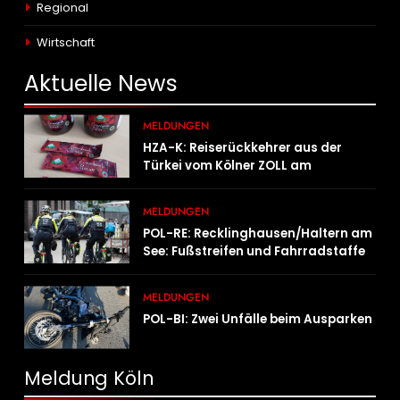
Regional
Wirtschaft
Aktuelle
News
MELDUNGEN
HZA-K: Reiserückkehrer aus der
Türkei vom Kölner ZOLL am
Flughafen mit fast acht Kilogramm
Potenzhonig erwischt / Gefährlicher
MELDUNGEN
Trend hält an
POL-RE: Recklinghausen/Haltern am
See: Fußstreifen und Fahrradstaffel
zeigen Präsenz
MELDUNGEN
POL-BI: Zwei Unfälle beim Ausparken
Meldung Köln