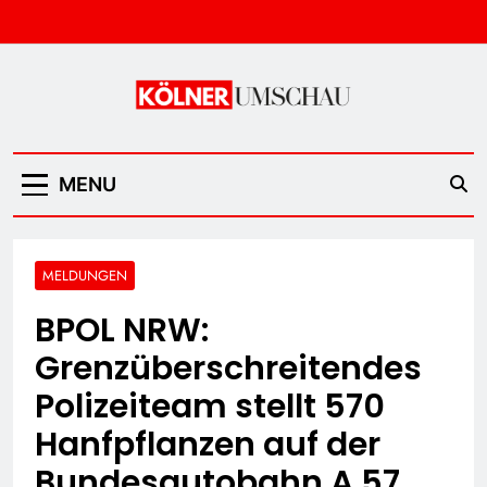
Skip
to
content
Kölner Umschau
MENU
MELDUNGEN
BPOL NRW:
Grenzüberschreitendes
Polizeiteam stellt 570
Hanfpflanzen auf der
Bundesautobahn A 57