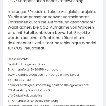
CO2-Kompensation ohne Greenwashing
Leistungen/Produkte: Lokale Ausgleichsprojekte
für die Kompensation schwer vermeidbarer
Emissionen durch die Aufforstung geschädigter
Waldflächen. Die CO2-Aufnahme von Wäldern
wird mit Satellitenbildern bewertet, Projekte
werden auf einer öffentlichen Blockchain
dokumentiert. Ziel ist der beschleunigte Wandel
zur CO2-Neutralität.
Pressekontakt:
Digital Hub Logistics GmbH
St. Annenufer 2 | D-20459 Hamburg
www.digitalhublogistics.hamburgCorinna Seidel
+49 151 20 20 39 18
corinna.seidel@cs-marketing.solutionsBelegexemplare
:
CS Marketing GmbH & Co. KG
c/o Digital Hub Logistics
St. Annenufer 2 | D-20457 Hamburg
Original-Content von: Digital Hub Logistics, übermittelt durch