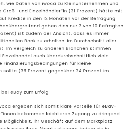
ch, wie Daten von iwoca zu Kleinunternehmen und
e Groß- und Einzelhändler*in (31 Prozent) hätte mit
auf Kredite in den 12 Monaten vor der Befragung
chenübergreifend geben dies nur 2 von 10 Befragten
Prozent) ist zudem der Ansicht, dass es immer
ditionellen Bank zu erhalten. Im Durchschnitt aller
ent. Im Vergleich zu anderen Branchen stimmen
Einzelhandel auch überdurchschnittlich viele
ere Finanzierungsbedingungen für kleine
 sollte (36 Prozent gegenüber 24 Prozent im
l bei eBay zum Erfolg
oca ergeben sich somit klare Vorteile für eBay-
er*innen bekommen leichteren Zugang zu dringend
e Möglichkeit, ihr Geschäft auf dem Marktplatz
ielsweise ihren Absatz steigern, indem sie in