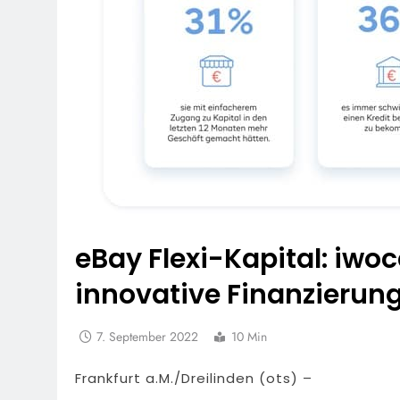
eBay Flexi-Kapital: iwo
innovative Finanzierun
7. September 2022
10 Min
Frankfurt a.M./Dreilinden (ots) –