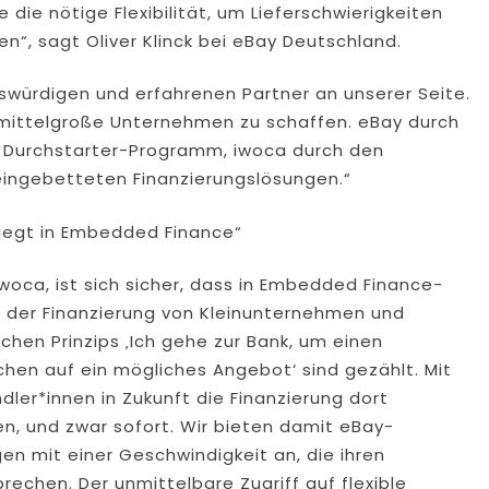
ie nötige Flexibilität, um Lieferschwierigkeiten
“, sagt Oliver Klinck bei eBay Deutschland.
swürdigen und erfahrenen Partner an unserer Seite.
d mittelgroße Unternehmen zu schaffen. eBay durch
 Durchstarter-Programm, iwoca durch den
ingebetteten Finanzierungslösungen.“
 liegt in Embedded Finance“
woca, ist sich sicher, dass in Embedded Finance-
t der Finanzierung von Kleinunternehmen und
schen Prinzips ‚Ich gehe zur Bank, um einen
en auf ein mögliches Angebot‘ sind gezählt. Mit
dler*innen in Zukunft die Finanzierung dort
n, und zwar sofort. Wir bieten damit eBay-
en mit einer Geschwindigkeit an, die ihren
echen. Der unmittelbare Zugriff auf flexible