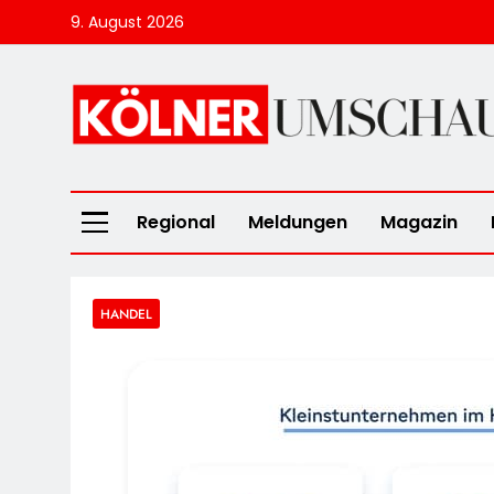
Skip
9. August 2026
to
content
Kölner Umscha
Regional
Meldungen
Magazin
HANDEL