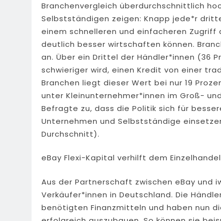
Branchenvergleich überdurchschnittlich ho
Selbstständigen zeigen: Knapp jede*r dritt
einem schnelleren und einfacheren Zugriff 
deutlich besser wirtschaften können. Bran
an. Über ein Drittel der Händler*innen (36 
schwieriger wird, einen Kredit von einer tra
Branchen liegt dieser Wert bei nur 19 Proz
unter Kleinunternehmer*innen im Groß- und 
Befragte zu, dass die Politik sich für bess
Unternehmen und Selbstständige einsetzen
Durchschnitt).
eBay Flexi-Kapital verhilft dem Einzelhande
Aus der Partnerschaft zwischen eBay und iw
Verkäufer*innen in Deutschland. Die Händl
benötigten Finanzmitteln und haben nun di
erfolgreich auszubauen. So können sie beisp