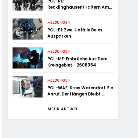
POL-RE:
Hält An
Recklinghausen/Haltern Am
See: Fußstreifen Und
Fahrradstaffel Zeigen Präsenz
MELDUNGEN
POL-BI: Zwei Unfälle Beim
Ausparken
MELDUNGEN
POL-ME: Einbrüche Aus Dem
Kreisgebiet – 2606084
MELDUNGEN
POL-WAF: Kreis Warendorf. Ein
Anruf, Der Hängen Bleibt:
Wenn Die Vergangenheit Einen
17-Jährigen Wieder Einholt
MEHR ARTIKEL