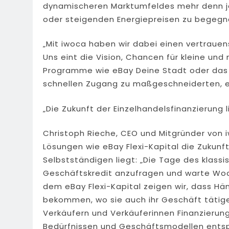
dynamischeren Marktumfeldes mehr denn je d
oder steigenden Energiepreisen zu begegnen
„Mit iwoca haben wir dabei einen vertrauen
Uns eint die Vision, Chancen für kleine un
Programme wie eBay Deine Stadt oder das
schnellen Zugang zu maßgeschneiderten, e
„Die Zukunft der Einzelhandelsfinanzierung
Christoph Rieche, CEO und Mitgründer von i
Lösungen wie eBay Flexi-Kapital die Zukunf
Selbstständigen liegt: „Die Tage des klassi
Geschäftskredit anzufragen und warte Woch
dem eBay Flexi-Kapital zeigen wir, dass Hän
bekommen, wo sie auch ihr Geschäft tätige
Verkäufern und Verkäuferinnen Finanzierung
Bedürfnissen und Geschäftsmodellen entspr