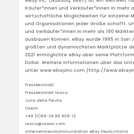
eBay Inc. (Nasdaq: EBAY) ist ein weltweit 
Käufer*innen und Verkäufer*innen in mehr 
wirtschaftliche Möglichkeiten für einzeln
und Organisationen jeder Größe schafft. Un
und Verkäufer*innen in mehr als 190 Märkte
ausbauen können. eBay wurde 1995 in San Jo
größten und dynamischsten Marktplätze der 
2021 ermöglichte eBay über seine Plattform
Dollar. Weitere Informationen über das Unt
unter www.ebayinc.com (http://www.ebayi
Pressekontakt:
Pressekontakt iwoca
Julia della Peruta
Oseon
+49 (0)69-34 86 909-12
iwoca@oseon.com
Unternehmenskommunikation eBay Deutschland