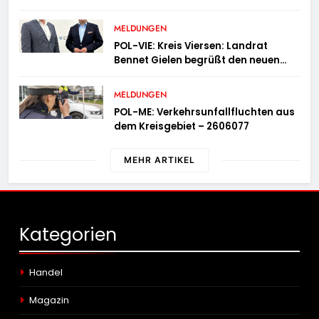
der Gemeinden Selfkant und
Gangelt
MELDUNGEN
POL-VIE: Kreis Viersen: Landrat
Bennet Gielen begrüßt den neuen
Leiter der Kriminalpolizei
MELDUNGEN
POL-ME: Verkehrsunfallfluchten aus
dem Kreisgebiet – 2606077
MEHR ARTIKEL
Kategorien
Handel
Magazin