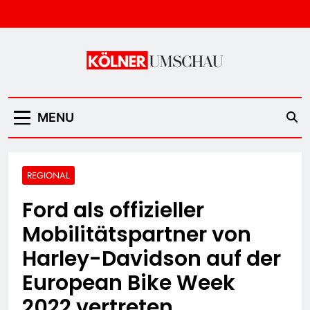
Skip
to
content
Kölner Umschau
MENU
REGIONAL
Ford als offizieller
Mobilitätspartner von
Harley-Davidson auf der
European Bike Week
2022 vertreten