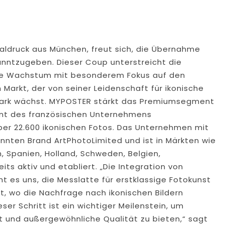
italdruck aus München, freut sich, die Übernahme
anntzugeben. Dieser Coup unterstreicht die
ale Wachstum mit besonderem Fokus auf den
Markt, der von seiner Leidenschaft für ikonische
stark wächst. MYPOSTER stärkt das Premiumsegment
ent des französischen Unternehmens
er 22.600 ikonischen Fotos. Das Unternehmen mit
annten Brand ArtPhotoLimited und ist in Märkten wie
n, Spanien, Holland, Schweden, Belgien,
its aktiv und etabliert. „Die Integration von
ht es uns, die Messlatte für erstklassige Fotokunst
t, wo die Nachfrage nach ikonischen Bildern
ser Schritt ist ein wichtiger Meilenstein, um
t und außergewöhnliche Qualität zu bieten,“ sagt