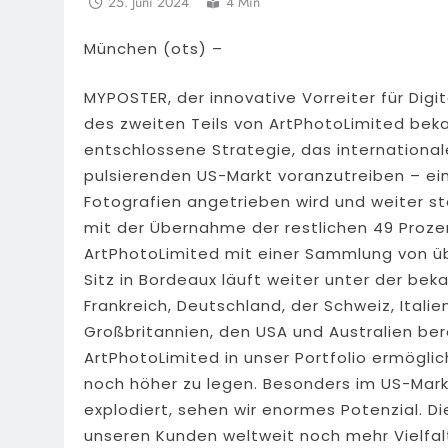
25. Juni 2024
4 Min
München (ots) –
MYPOSTER, der innovative Vorreiter für Dig
des zweiten Teils von ArtPhotoLimited bek
entschlossene Strategie, das internation
pulsierenden US-Markt voranzutreiben – ein 
Fotografien angetrieben wird und weiter 
mit der Übernahme der restlichen 49 Proz
ArtPhotoLimited mit einer Sammlung von üb
Sitz in Bordeaux läuft weiter unter der bek
Frankreich, Deutschland, der Schweiz, Italie
Großbritannien, den USA und Australien bere
ArtPhotoLimited in unser Portfolio ermöglic
noch höher zu legen. Besonders im US-Mark
explodiert, sehen wir enormes Potenzial. Die
unseren Kunden weltweit noch mehr Vielfal