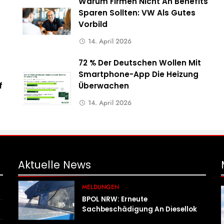
Warum Firmen Nicht An Benefits
Sparen Sollten: VW Als Gutes
Vorbild
14. April 2026
72 % Der Deutschen Wollen Mit
Smartphone-App Die Heizung
f
Überwachen
14. April 2026
Aktuelle
News
MELDUNGEN
BPOL NRW: Erneute
Sachbeschädigung An Diesellok –
Bundespolizei Sucht Zeugen