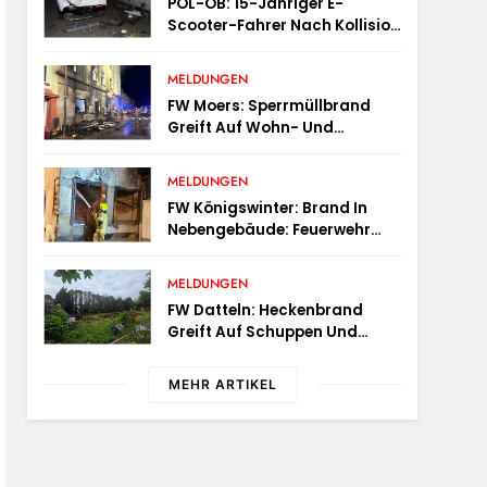
POL-OB: 15-Jähriger E-
Scooter-Fahrer Nach Kollision
Durch Die Luft Geschleudert –
Schwer Verletzt
MELDUNGEN
FW Moers: Sperrmüllbrand
Greift Auf Wohn- Und
Geschäftshaus Über
MELDUNGEN
FW Königswinter: Brand In
Nebengebäude: Feuerwehr
Sichert Angrenzende
Wohnhäuser
MELDUNGEN
FW Datteln: Heckenbrand
Greift Auf Schuppen Und
Wohngebäude Über
MEHR ARTIKEL