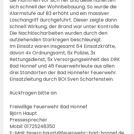
die Flammen vor sich her und diese näherten
sich schnell der Wohnbebauung. So wurde die
Alarmstufe auf B3 erhöht und ein massiver
Löschangriff durchgeführt. Dieser zeigte dann
schnell Wirkung, der Brand war unter Kontrolle.
Die Nachlöscharbeiten wurden durch den
aufziehenden Starkregen beschleunigt.
Im Einsatz waren insgesamt 64 Einsatzkräfte,
davon 4x Ordnungsamt, 6x Polizei, 3x
Rettungsdienst, 5x Versorgungseinheit des DRK
Bad Honnef und 46 Feuerwehrleute aus allen
drei Standorten der Bad Honnefer Feuerwehr.
Einsatzleitung durch BOI Sven Scharfenstein.
Rückfragen bitte an:
Freiwillige Feuerwehr Bad Honnef
Björn Haupt
Pressesprecher
Mobil: 01725248350
E-Mail:
bjoern.haupt@feuerwehr-bad-honnef.de