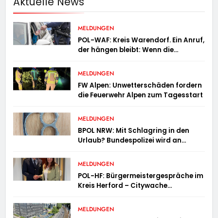
Aktuelle News
MELDUNGEN
POL-WAF: Kreis Warendorf. Ein Anruf,
der hängen bleibt: Wenn die
Vergangenheit einen 17-Jährigen
wieder einholt
MELDUNGEN
FW Alpen: Unwetterschäden fordern
die Feuerwehr Alpen zum Tagesstart
MELDUNGEN
BPOL NRW: Mit Schlagring in den
Urlaub? Bundespolizei wird an
Sicherheitskontrolle fündig
MELDUNGEN
POL-HF: Bürgermeistergespräche im
Kreis Herford – Citywache
erfoglreiches Beispiel der
Zusammenarbeit in Herford
MELDUNGEN