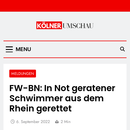
Skip
to
content
Kölner Umschau
MENU
MELDUNGEN
FW-BN: In Not geratener
Schwimmer aus dem
Rhein gerettet
6. September 2022
2 Min