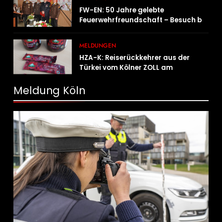
FW-EN: 50 Jahre gelebte
Feuerwehrfreundschaft – Besuch bei
der Feuerwehr Wampersdorf in
Österreich
MELDUNGEN
HZA-K: Reiserückkehrer aus der
Türkei vom Kölner ZOLL am
Flughafen mit fast acht Kilogramm
Potenzhonig erwischt / Gefährlicher
Meldung Köln
Trend hält an