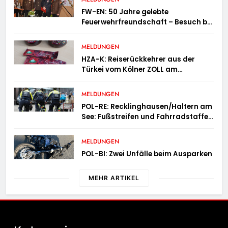
FW-EN: 50 Jahre gelebte
Feuerwehrfreundschaft – Besuch bei
der Feuerwehr Wampersdorf in
Österreich
MELDUNGEN
HZA-K: Reiserückkehrer aus der
Türkei vom Kölner ZOLL am
Flughafen mit fast acht Kilogramm
Potenzhonig erwischt / Gefährlicher
MELDUNGEN
Trend hält an
POL-RE: Recklinghausen/Haltern am
See: Fußstreifen und Fahrradstaffel
zeigen Präsenz
MELDUNGEN
POL-BI: Zwei Unfälle beim Ausparken
MEHR ARTIKEL