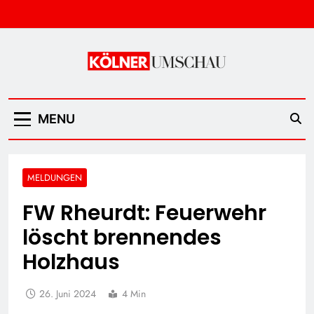
Skip
to
content
Kölner Umschau
MENU
MELDUNGEN
FW Rheurdt: Feuerwehr
löscht brennendes
Holzhaus
26. Juni 2024
4 Min