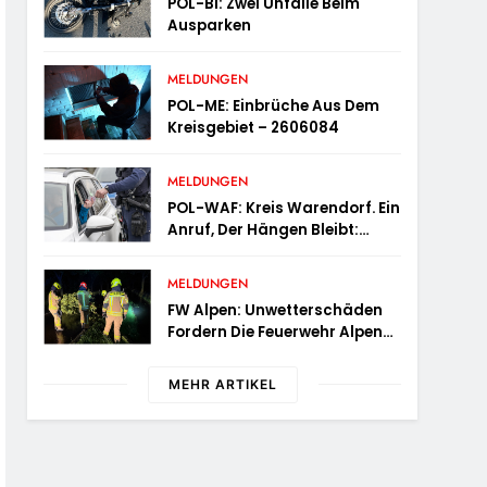
POL-BI: Zwei Unfälle Beim
Ausparken
MELDUNGEN
POL-ME: Einbrüche Aus Dem
Kreisgebiet – 2606084
MELDUNGEN
POL-WAF: Kreis Warendorf. Ein
Anruf, Der Hängen Bleibt:
Wenn Die Vergangenheit Einen
17-Jährigen Wieder Einholt
MELDUNGEN
FW Alpen: Unwetterschäden
Fordern Die Feuerwehr Alpen
Zum Tagesstart
MEHR ARTIKEL