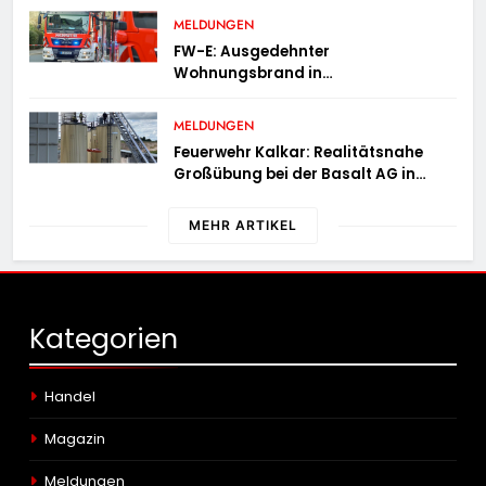
MELDUNGEN
FW-E: Ausgedehnter
Wohnungsbrand in
Mehrfamilienhaus – 13 Personen
müssen untergebracht werden
MELDUNGEN
Feuerwehr Kalkar: Realitätsnahe
Großübung bei der Basalt AG in
Kalkar fordert zahlreiche
Einsatzkräfte
MEHR ARTIKEL
Kategorien
Handel
Magazin
Meldungen