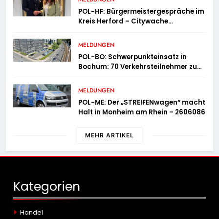
POL-HF: Bürgermeistergespräche im
Kreis Herford – Citywache
erfoglreiches Beispiel der
Zusammenarbeit in Herford
MELDUNGEN
POL-BO: Schwerpunkteinsatz in
Bochum: 70 Verkehrsteilnehmer zu
schnell unterwegs
MELDUNGEN
POL-ME: Der „STREIFENwagen“ macht
Halt in Monheim am Rhein – 2606086
MEHR ARTIKEL
Kategorien
Handel