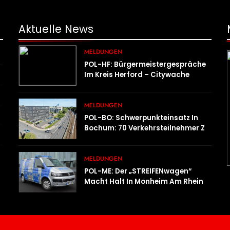
Aktuelle
News
MELDUNGEN
POL-HF: Bürgermeistergespräche
Im Kreis Herford – Citywache
Erfoglreiches Beispiel Der
Zusammenarbeit In Herford
MELDUNGEN
POL-BO: Schwerpunkteinsatz In
Bochum: 70 Verkehrsteilnehmer Zu
Schnell Unterwegs
MELDUNGEN
POL-ME: Der „STREIFENwagen“
Macht Halt In Monheim Am Rhein –
2606086