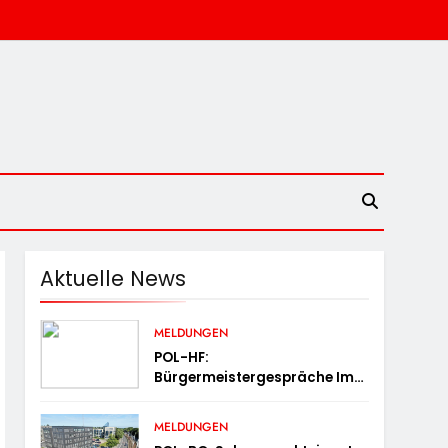
Aktuelle News
MELDUNGEN
POL-HF:
Bürgermeistergespräche Im
Kreis Herford – Citywache
Erfoglreiches Beispiel Der
MELDUNGEN
Zusammenarbeit In Herford