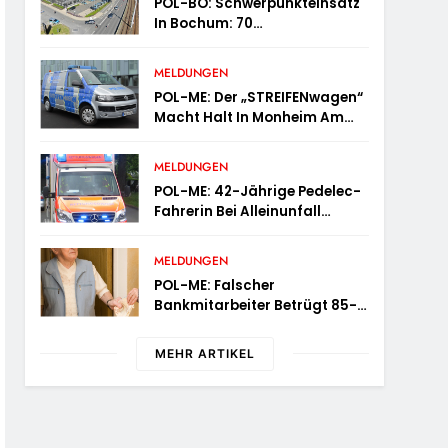
POL-BO: Schwerpunkteinsatz
In Bochum: 70
Verkehrsteilnehmer Zu Schnell
Unterwegs
MELDUNGEN
POL-ME: Der „STREIFENwagen“
Macht Halt In Monheim Am
Rhein – 2606086
MELDUNGEN
POL-ME: 42-Jährige Pedelec-
Fahrerin Bei Alleinunfall
Schwer Verletzt – 2606083
MELDUNGEN
POL-ME: Falscher
Bankmitarbeiter Betrügt 85-
Jährige – 2606085
MEHR ARTIKEL