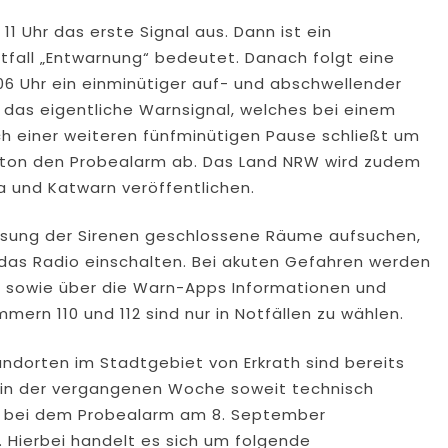
11 Uhr das erste Signal aus. Dann ist ein
stfall „Entwarnung“ bedeutet. Danach folgt eine
.06 Uhr ein einminütiger auf- und abschwellender
 das eigentliche Warnsignal, welches bei einem
ch einer weiteren fünfminütigen Pause schließt um
erton den Probealarm ab. Das Land NRW wird zudem
a und Katwarn veröffentlichen.
uslösung der Sirenen geschlossene Räume aufsuchen,
das Radio einschalten. Bei akuten Gefahren werden
) sowie über die Warn-Apps Informationen und
ern 110 und 112 sind nur in Notfällen zu wählen.
ndorten im Stadtgebiet von Erkrath sind bereits
 in der vergangenen Woche soweit technisch
n bei dem Probealarm am 8. September
 Hierbei handelt es sich um folgende