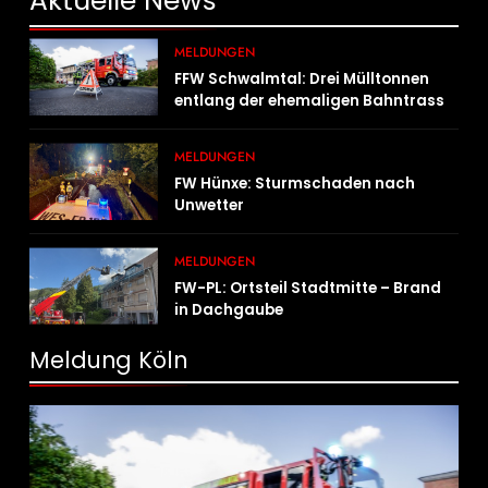
Aktuelle
News
MELDUNGEN
FFW Schwalmtal: Drei Mülltonnen
entlang der ehemaligen Bahntrasse
in Brand geraten
MELDUNGEN
FW Hünxe: Sturmschaden nach
Unwetter
MELDUNGEN
FW-PL: Ortsteil Stadtmitte – Brand
in Dachgaube
Meldung Köln