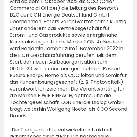
wird ab dem 1. Oktober 2022 als CCO (Chief
Commercial Officer) die Leitung des Ressorts
B2C der E.ON Energie Deutschland GmbH
übernehmen. Peters verantwortet damit künftig
unter anderem das Vertriebsgeschäft für
Strom- und Gasprodukte sowie energienahe
Kundenlösungen für die Marke E.ON. Außerdem
wird Benjamin Jambor zum 1. November 2022 in
die E.ON Geschäftsführung berufen. Mit dem
Start der neuen Aufbauorganisation zum
01.01.2023 wird er das neu geschaffene Ressort
Future Energy Home als CCO leiten und somit für
das Kundenlösungsgeschäft (z. B. Photovoltaik)
verantwortlich zeichnen. Die Verantwortung für
die Marken E WIE EINFACH, eprimo, und die
Tochtergesellschaft E.ON Energie Dialog GmbH
trägt weiterhin Wolfgang Noetel als CCO Second
Brands.
„Die Energiemärkte entwickeln sich aktuell
dynamischer als je zuvor. Die passgenaue