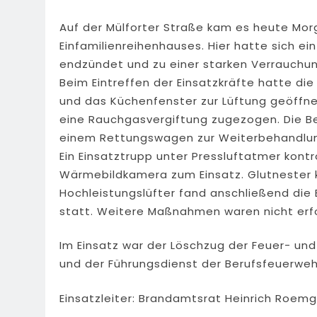
Auf der Mülforter Straße kam es heute Mor
Einfamilienreihenhauses. Hier hatte sich 
endzündet und zu einer starken Verrauchun
Beim Eintreffen der Einsatzkräfte hatte d
und das Küchenfenster zur Lüftung geöffne
eine Rauchgasvergiftung zugezogen. Die B
einem Rettungswagen zur Weiterbehandlung
Ein Einsatztrupp unter Pressluftatmer kontr
Wärmebildkamera zum Einsatz. Glutnester k
Hochleistungslüfter fand anschließend di
statt. Weitere Maßnahmen waren nicht erfo
Im Einsatz war der Löschzug der Feuer- un
und der Führungsdienst der Berufsfeuerweh
Einsatzleiter: Brandamtsrat Heinrich Roem