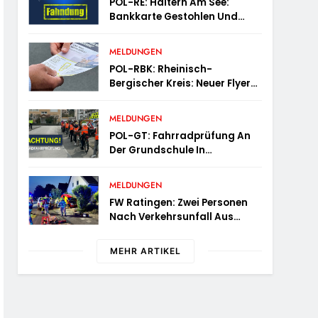
POL-RE: Haltern Am See:
Bankkarte Gestohlen Und
Geld Abgehoben –
Fotofahndung
MELDUNGEN
POL-RBK: Rheinisch-
Bergischer Kreis: Neuer Flyer
Für Ältere Menschen Und Ihre
Angehörigen
MELDUNGEN
POL-GT: Fahrradprüfung An
Der Grundschule In
Langenberg
MELDUNGEN
FW Ratingen: Zwei Personen
Nach Verkehrsunfall Aus
Fahrzeug Befreit
MEHR ARTIKEL