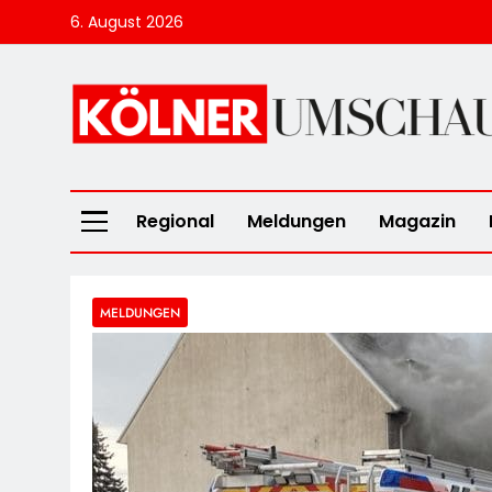
Skip
6. August 2026
to
content
Kölner Umscha
Regional
Meldungen
Magazin
MELDUNGEN