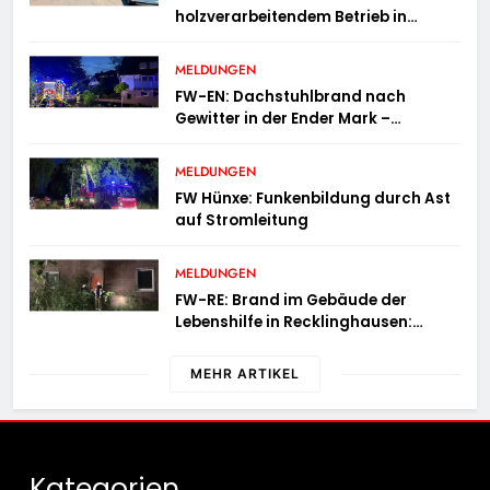
holzverarbeitendem Betrieb in
Oedingen fordert Einsatzkräfte über
13 Stunden
MELDUNGEN
FW-EN: Dachstuhlbrand nach
Gewitter in der Ender Mark –
Feuerwehr verhindert größere
Brandausbreitung
MELDUNGEN
FW Hünxe: Funkenbildung durch Ast
auf Stromleitung
MELDUNGEN
FW-RE: Brand im Gebäude der
Lebenshilfe in Recklinghausen:
Niemand verletzt
MEHR ARTIKEL
Kategorien