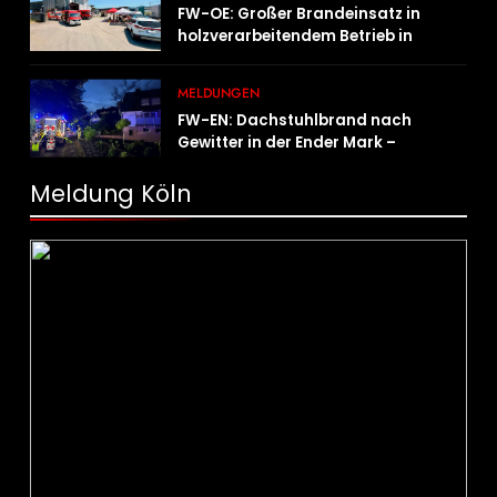
FW-OE: Großer Brandeinsatz in
holzverarbeitendem Betrieb in
Oedingen fordert Einsatzkräfte über
13 Stunden
MELDUNGEN
FW-EN: Dachstuhlbrand nach
Gewitter in der Ender Mark –
Feuerwehr verhindert größere
Brandausbreitung
Meldung Köln