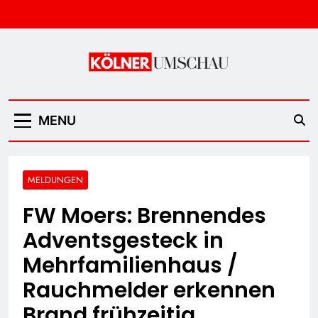
Skip
to
content
Kölner Umschau
MENU
MELDUNGEN
FW Moers: Brennendes
Adventsgesteck in
Mehrfamilienhaus /
Rauchmelder erkennen
Brand frühzeitig