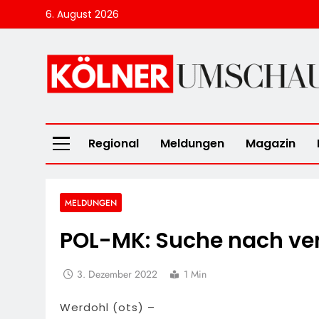
Skip
6. August 2026
to
content
Kölner Umscha
Regional
Meldungen
Magazin
MELDUNGEN
POL-MK: Suche nach ve
3. Dezember 2022
1 Min
Werdohl (ots) –