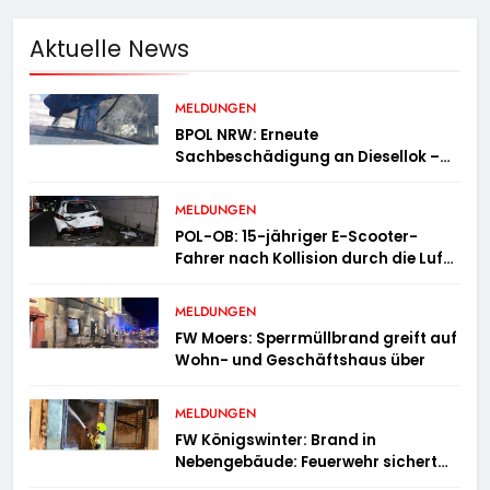
Aktuelle News
MELDUNGEN
BPOL NRW: Erneute
Sachbeschädigung an Diesellok –
Bundespolizei sucht Zeugen
MELDUNGEN
POL-OB: 15-jähriger E-Scooter-
Fahrer nach Kollision durch die Luft
geschleudert – schwer verletzt
MELDUNGEN
FW Moers: Sperrmüllbrand greift auf
Wohn- und Geschäftshaus über
MELDUNGEN
FW Königswinter: Brand in
Nebengebäude: Feuerwehr sichert
angrenzende Wohnhäuser