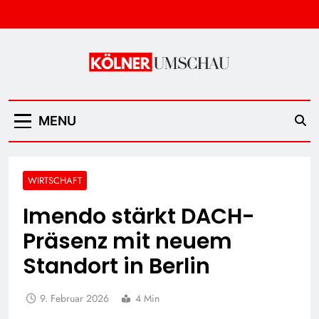
Skip
to
content
Kölner Umschau
MENU
WIRTSCHAFT
Imendo stärkt DACH-
Präsenz mit neuem
Standort in Berlin
9. Februar 2026
4 Min