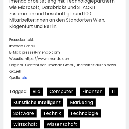
Imendo arbeitet eng mit Technologiepartnern
wie Microsoft, Databricks und STACKIT
zusammen und beschäftigt rund 100
Mitarbeiter:innen an den Standorten Wien,
Klagenfurt und Berlin.
Pressekontakt:
Imendo GmbH
E-Mail:
presse@imendo.com
Website: https://www.imendo.com
Original-Content von: Imendo GmbH, übermittelt durch news
aktuell
Quelle:
ots
Tagged:
Bild
Computer
Finanzen
IT
Künstliche Intelligenz
Marketing
Software
Technik
Technologie
Wirtschaft
Wissenschaft