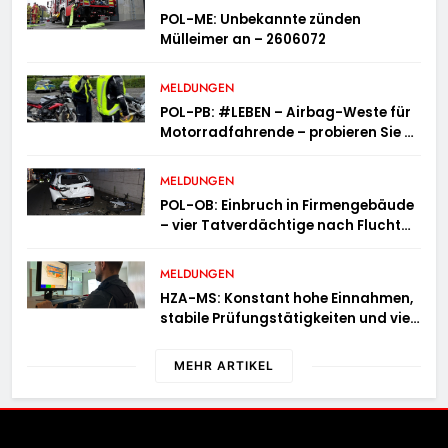
POL-ME: Unbekannte zünden
Mülleimer an – 2606072
MELDUNGEN
POL-PB: #LEBEN – Airbag-Weste für
Motorradfahrende – probieren Sie es
aus!
MELDUNGEN
POL-OB: Einbruch in Firmengebäude
– vier Tatverdächtige nach Flucht
festgenommen
MELDUNGEN
HZA-MS: Konstant hohe Einnahmen,
stabile Prüfungstätigkeiten und viel
Arbeit mit E-Zigaretten /
Hauptzollamt Münster zieht für 2025
MEHR ARTIKEL
Bilanz