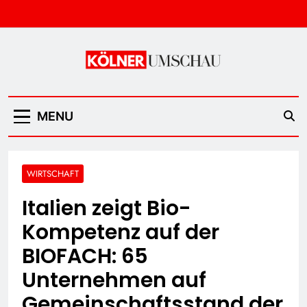
Skip
to
content
Kölner Umschau
MENU
WIRTSCHAFT
Italien zeigt Bio-
Kompetenz auf der
BIOFACH: 65
Unternehmen auf
Gemeinschaftsstand der