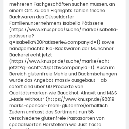
mehreren Fachgeschäften suchen müssen, an
einem Ort. Zu den Highlights zählen frische
Backwaren des Düsseldorfer
Familienunternehmens Isabella Pâtisserie
(https://www.knuspr.de/suche/marke/isabella-
patisserie?
q=Isabella%20Patisserie&companyId=1) sowie
handgemachte Bio-Backwaren der Münchner
Bäckerei echt jetzt
(https://www.knuspr.de/suche/marke/echt-
jetzt?q=echt%20jetzt&companyId=1). Auch im
Bereich glutenfreie Mehle und Backmischungen
wurde das Angebot massiv ausgebaut – ab
sofort sind über 60 Produkte von
Qualitätsmarken wie Bauckhof, Alnavit und M&S
„Made Without“ (https://www.knuspr.de/98819-
marks-spencer-mehl-glutenfrei)erhältlich.
Zudem umfasst das Sortiment nun 58
verschiedene glutenfreie Pastasorten von
spezialisierten Herstellern wie Just Taste