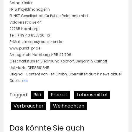
Selina Köster
PR & Projektmanagerin
PUNKT Gesellschaft für Public Relations mbH
Völckersstraße 44
22765 Hamburg
Tel.: +49 40 853760-16
E-Mail:
skoester@punkt-pr.de
www.punkt-pr.de
Amtsgericht Hamburg, HRB 47 706
Geschäftsführer: Siegmund Kolthoff, Benjamin Kolthoff
Ust.-IdNr.: DE118591845
Original-Content von: leif Gmbh, übermittelt durch news aktuell
Quelle:
ots
Tagged:
Bild
Freizeit
Lebensmittel
Verbraucher
Weihnachten
Das könnte Sie auch