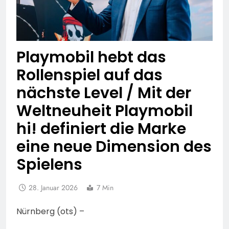
Playmobil hebt das
Rollenspiel auf das
nächste Level / Mit der
Weltneuheit Playmobil
hi! definiert die Marke
eine neue Dimension des
Spielens
28. Januar 2026
7 Min
Nürnberg (ots) –