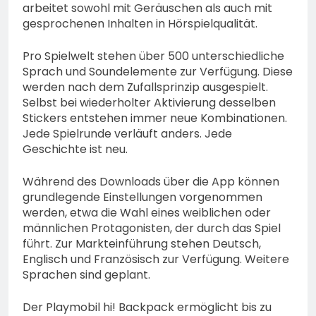
arbeitet sowohl mit Geräuschen als auch mit
gesprochenen Inhalten in Hörspielqualität.
Pro Spielwelt stehen über 500 unterschiedliche
Sprach und Soundelemente zur Verfügung. Diese
werden nach dem Zufallsprinzip ausgespielt.
Selbst bei wiederholter Aktivierung desselben
Stickers entstehen immer neue Kombinationen.
Jede Spielrunde verläuft anders. Jede
Geschichte ist neu.
Während des Downloads über die App können
grundlegende Einstellungen vorgenommen
werden, etwa die Wahl eines weiblichen oder
männlichen Protagonisten, der durch das Spiel
führt. Zur Markteinführung stehen Deutsch,
Englisch und Französisch zur Verfügung. Weitere
Sprachen sind geplant.
Der Playmobil hi! Backpack ermöglicht bis zu