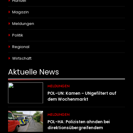
Handel
Magazin
Meldungen
Politik
Regional
Wirtschaft
Aktuelle
News
MELDUNGEN
POL-UN: Kamen – UNgefiltert auf
dem Wochenmarkt
MELDUNGEN
POL-HA: Polizisten ahnden bei
direktionsübergreifendem