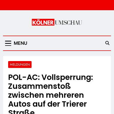
Skip
to
content
Kölner Umschau
MENU
MELDUNGEN
POL-AC: Vollsperrung:
Zusammenstoß
zwischen mehreren
Autos auf der Trierer
Straße