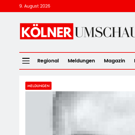
Skip
9. August 2026
to
content
Kölner Umscha
Regional
Meldungen
Magazin
MELDUNGEN