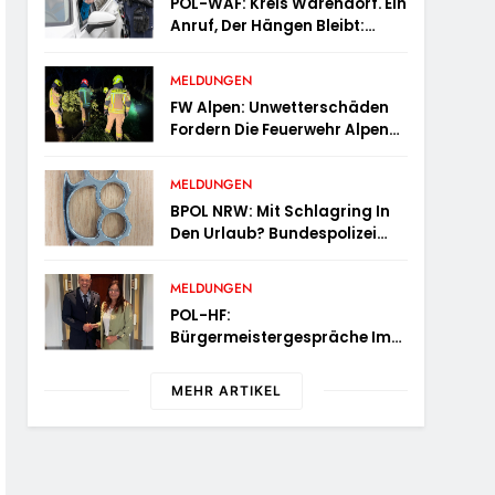
POL-WAF: Kreis Warendorf. Ein
Anruf, Der Hängen Bleibt:
Wenn Die Vergangenheit Einen
17-Jährigen Wieder Einholt
MELDUNGEN
FW Alpen: Unwetterschäden
Fordern Die Feuerwehr Alpen
Zum Tagesstart
MELDUNGEN
BPOL NRW: Mit Schlagring In
Den Urlaub? Bundespolizei
Wird An Sicherheitskontrolle
Fündig
MELDUNGEN
POL-HF:
Bürgermeistergespräche Im
Kreis Herford – Citywache
Erfoglreiches Beispiel Der
MEHR ARTIKEL
Zusammenarbeit In Herford