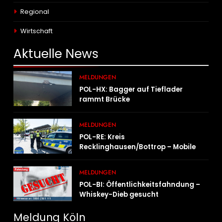
Regional
Wirtschaft
Aktuelle
News
MELDUNGEN
POL-HX: Bagger auf Tieflader
rammt Brücke
MELDUNGEN
POL-RE: Kreis
Recklinghausen/Bottrop – Mobile
Wache ist unterwegs –
„PräsenzPlus“
MELDUNGEN
POL-BI: Öffentlichkeitsfahndung –
Whiskey-Dieb gesucht
Meldung Köln