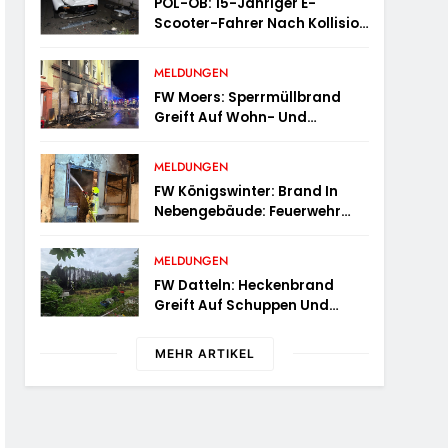
POL-OB: 15-Jähriger E-
Scooter-Fahrer Nach Kollision
Durch Die Luft Geschleudert –
Schwer Verletzt
MELDUNGEN
FW Moers: Sperrmüllbrand
Greift Auf Wohn- Und
Geschäftshaus Über
MELDUNGEN
FW Königswinter: Brand In
Nebengebäude: Feuerwehr
Sichert Angrenzende
Wohnhäuser
MELDUNGEN
FW Datteln: Heckenbrand
Greift Auf Schuppen Und
Wohngebäude Über
MEHR ARTIKEL