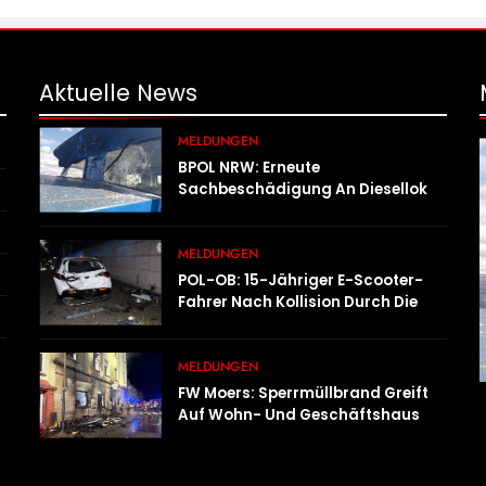
Aktuelle
News
MELDUNGEN
BPOL NRW: Erneute
Sachbeschädigung An Diesellok –
Bundespolizei Sucht Zeugen
MELDUNGEN
POL-OB: 15-Jähriger E-Scooter-
Fahrer Nach Kollision Durch Die
Luft Geschleudert – Schwer
Verletzt
MELDUNGEN
FW Moers: Sperrmüllbrand Greift
Auf Wohn- Und Geschäftshaus
Über