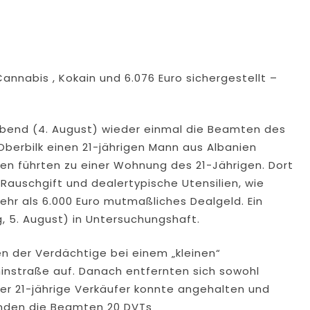
Cannabis , Kokain und 6.076 Euro sichergestellt –
abend (4. August) wieder einmal die Beamten des
 Oberbilk einen 21-jährigen Mann aus Albanien
en führten zu einer Wohnung des 21-Jährigen. Dort
auschgift und dealertypische Utensilien, wie
r als 6.000 Euro mutmaßliches Dealgeld. Ein
, 5. August) in Untersuchungshaft.
n der Verdächtige bei einem „kleinen“
instraße auf. Danach entfernten sich sowohl
Der 21-jährige Verkäufer konnte angehalten und
anden die Beamten 20 DVTs