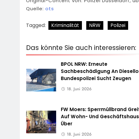
Original-Content von: Polizei Düsseldorf, ü
Quelle:
ots
Tagged:
Kriminalität
NRW
Polizei
Das könnte Sie auch interessieren:
BPOL NRW: Erneute
Sachbeschädigung An Diesello
Bundespolizei Sucht Zeugen
18. Juni 2026
FW Moers: Sperrmüllbrand Grei
Auf Wohn- Und Geschäftshau
Über
18. Juni 2026