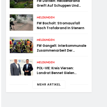
FW Datteln: Heckenbrand
Greift Auf Schuppen Und
Wohngebäude Über
MELDUNGEN
FW Bocholt: Stromausfall
Nach Trafobrand In Stenern
MELDUNGEN
FW Gangelt: Interkommunale
Zusammenarbeit Der
Feuerwehren Der Gemeinden
Selfkant Und Gangelt
MELDUNGEN
POL-VIE: Kreis Viersen:
Landrat Bennet Gielen
Begrüßt Den Neuen Leiter Der
Kriminalpolizei
MEHR ARTIKEL