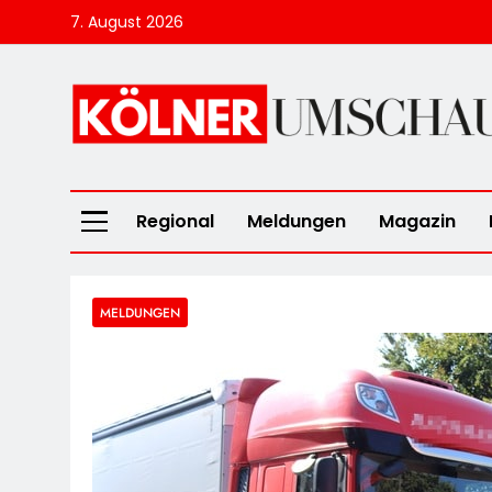
Skip
7. August 2026
to
content
Kölner Umscha
Regional
Meldungen
Magazin
MELDUNGEN