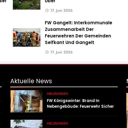
ser
Über
17. Juni 2026
FW Gangelt: Interkommunale
Zusammenarbeit Der
Feuerwehren Der Gemeinden
Selfkant Und Gangelt
17. Juni 2026
Aktuelle
News
MELDUNGEN
FW Königswinter: Brand In
Nebengebäude: Feuerwehr Sichert
Angrenzende Wohnhäuser
MELDUNGEN