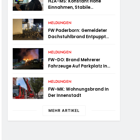
HZA-MS: Konstant Hohe
Einnahmen, Stabile
Prüfungstätigkeiten Und Viel
Arbeit Mit E-Zigaretten /
MELDUNGEN
Hauptzollamt Münster Zieht
FW Paderborn: Gemeldeter
Für 2025 Bilanz
Dachstuhlbrand Entpuppt
Sich Als Mülltonnenbrand Am
Reismann-Gymnasium
MELDUNGEN
FW-DO: Brand Mehrerer
Fahrzeuge Auf Parkplatz In
Dortmund-Hörde
MELDUNGEN
FW-MK: Wohnungsbrand In
Der Innenstadt
MEHR ARTIKEL