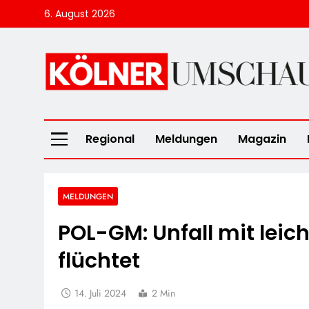
Skip
6. August 2026
to
content
Kölner Umscha
Regional
Meldungen
Magazin
MELDUNGEN
POL-GM: Unfall mit leich
flüchtet
14. Juli 2024
2 Min