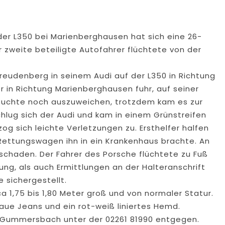
 der L350 bei Marienberghausen hat sich eine 26-
 zweite beteiligte Autofahrer flüchtete von der
Freudenberg in seinem Audi auf der L350 in Richtung
er in Richtung Marienberghausen fuhr, auf seiner
suchte noch auszuweichen, trotzdem kam es zur
chlug sich der Audi und kam in einem Grünstreifen
g sich leichte Verletzungen zu. Ersthelfer halfen
Rettungswagen ihn in ein Krankenhaus brachte. An
chaden. Der Fahrer des Porsche flüchtete zu Fuß
ung, als auch Ermittlungen an der Halteranschrift
e sichergestellt.
ca 1,75 bis 1,80 Meter groß und von normaler Statur.
laue Jeans und ein rot-weiß liniertes Hemd.
 Gummersbach unter der 02261 81990 entgegen.