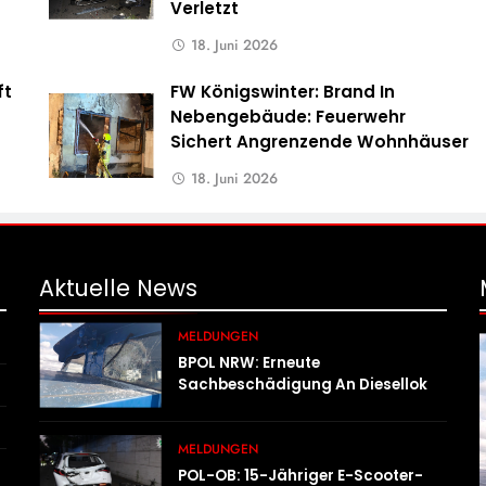
Verletzt
18. Juni 2026
ft
FW Königswinter: Brand In
s
Nebengebäude: Feuerwehr
Sichert Angrenzende Wohnhäuser
18. Juni 2026
Aktuelle
News
MELDUNGEN
BPOL NRW: Erneute
Sachbeschädigung An Diesellok –
Bundespolizei Sucht Zeugen
MELDUNGEN
POL-OB: 15-Jähriger E-Scooter-