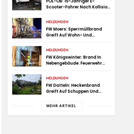
POL-OB: 15-Jähriger E-
Scooter-Fahrer Nach Kollision
Durch Die Luft Geschleudert –
Schwer Verletzt
MELDUNGEN
FW Moers: Sperrmüllbrand
Greift Auf Wohn- Und
Geschäftshaus Über
MELDUNGEN
FW Königswinter: Brand In
Nebengebäude: Feuerwehr
Sichert Angrenzende
Wohnhäuser
MELDUNGEN
FW Datteln: Heckenbrand
Greift Auf Schuppen Und
Wohngebäude Über
MEHR ARTIKEL