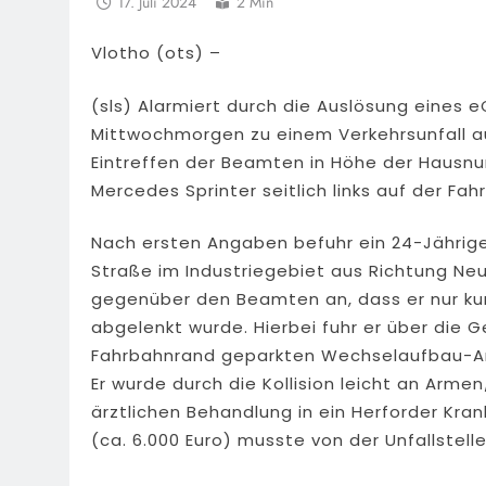
17. Juli 2024
2 Min
Vlotho (ots) –
(sls) Alarmiert durch die Auslösung eines
Mittwochmorgen zu einem Verkehrsunfall auf
Eintreffen der Beamten in Höhe der Hausn
Mercedes Sprinter seitlich links auf der Fa
Nach ersten Angaben befuhr ein 24-Jährige
Straße im Industriegebiet aus Richtung N
gegenüber den Beamten an, dass er nur kur
abgelenkt wurde. Hierbei fuhr er über die
Fahrbahnrand geparkten Wechselaufbau-A
Er wurde durch die Kollision leicht an Arm
ärztlichen Behandlung in ein Herforder Kra
(ca. 6.000 Euro) musste von der Unfallstel