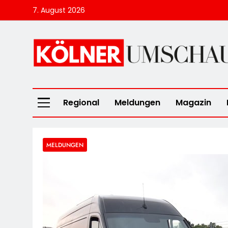
Skip
7. August 2026
to
content
Kölner Umscha
Regional
Meldungen
Magazin
MELDUNGEN