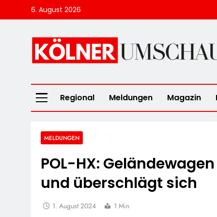
Skip
6. August 2026
to
content
Kölner Umscha
Regional
Meldungen
Magazin
MELDUNGEN
POL-HX: Geländewagen 
und überschlägt sich
1. August 2024
1 Min