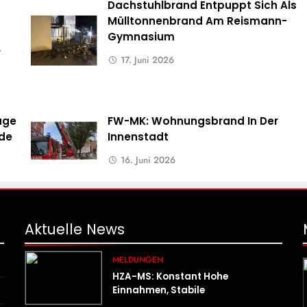
Dachstuhlbrand Entpuppt Sich Als
Mülltonnenbrand Am Reismann-
Gymnasium
r
17. Juni 2026
uge
FW-MK: Wohnungsbrand In Der
rde
Innenstadt
16. Juni 2026
Aktuelle
News
MELDUNGEN
HZA-MS: Konstant Hohe
Einnahmen, Stabile
Prüfungstätigkeiten Und Viel