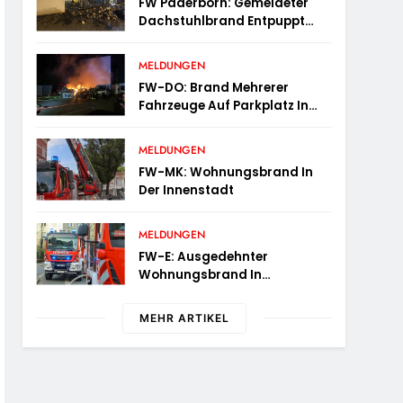
FW Paderborn: Gemeldeter
Für 2025 Bilanz
Dachstuhlbrand Entpuppt
Sich Als Mülltonnenbrand Am
Reismann-Gymnasium
MELDUNGEN
FW-DO: Brand Mehrerer
Fahrzeuge Auf Parkplatz In
Dortmund-Hörde
MELDUNGEN
FW-MK: Wohnungsbrand In
Der Innenstadt
MELDUNGEN
FW-E: Ausgedehnter
Wohnungsbrand In
Mehrfamilienhaus – 13
Personen Müssen
MEHR ARTIKEL
Untergebracht Werden