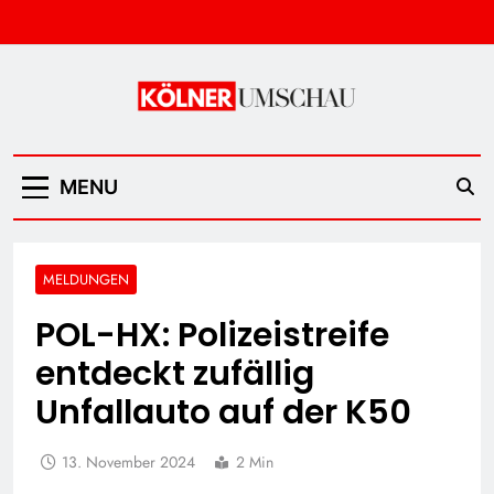
Skip
to
content
Kölner Umschau
MENU
MELDUNGEN
POL-HX: Polizeistreife
entdeckt zufällig
Unfallauto auf der K50
13. November 2024
2 Min