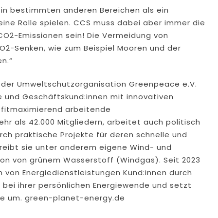
 in bestimmten anderen Bereichen als ein
eine Rolle spielen. CCS muss dabei aber immer die
CO2-Emissionen sein! Die Vermeidung von
CO2-Senken, wie zum Beispiel Mooren und der
n.“
n der Umweltschutzorganisation Greenpeace e.V.
e und Geschäftskund:innen mit innovativen
ofitmaximierend arbeitende
 als 42.000 Mitgliedern, arbeitet auch politisch
rch praktische Projekte für deren schnelle und
treibt sie unter anderem eigene Wind- und
tion von grünem Wasserstoff (Windgas). Seit 2023
 von Energiedienstleistungen Kund:innen durch
ei ihrer persönlichen Energiewende und setzt
te um. green-planet-energy.de