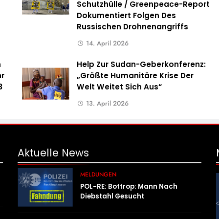
Schutzhülle / Greenpeace-Report
Dokumentiert Folgen Des
Russischen Drohnenangriffs
14. April 2026
n
Help Zur Sudan-Geberkonferenz:
hr
„Größte Humanitäre Krise Der
3
Welt Weitet Sich Aus“
13. April 2026
Aktuelle
News
MELDUNGEN
POL-RE: Bottrop: Mann Nach
Diebstahl Gesucht