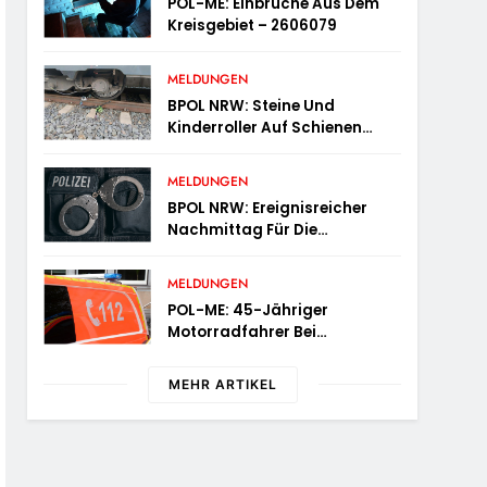
POL-ME: Einbrüche Aus Dem
Kreisgebiet – 2606079
MELDUNGEN
BPOL NRW: Steine Und
Kinderroller Auf Schienen
Gelegt – Bundespolizei
Ermittelt Und Warnt
MELDUNGEN
BPOL NRW: Ereignisreicher
Nachmittag Für Die
Bundespolizei – Innerhalb
Weniger Stunden Gleich Zwei
MELDUNGEN
Haftbefehle Vollstreckt
POL-ME: 45-Jähriger
Motorradfahrer Bei
Alleinunfall Schwer Verletzt –
2606078
MEHR ARTIKEL