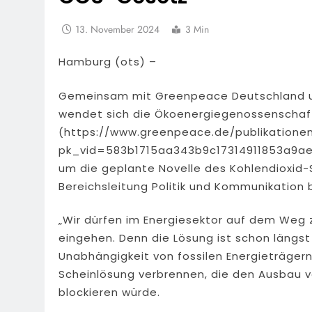
13. November 2024
3 Min
Hamburg (ots) –
Gemeinsam mit Greenpeace Deutschland und
wendet sich die Ökoenergiegenossenschaft
(https://www.greenpeace.de/publikatione
pk_vid=583b1715aa343b9c17314911853a9ae6)
um die geplante Novelle des Kohlendioxid-
Bereichsleitung Politik und Kommunikation 
„Wir dürfen im Energiesektor auf dem Weg 
eingehen. Denn die Lösung ist schon längs
Unabhängigkeit von fossilen Energieträgern.
Scheinlösung verbrennen, die den Ausbau 
blockieren würde.