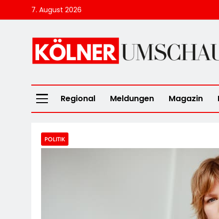
Skip
7. August 2026
to
content
Kölner Umscha
Regional
Meldungen
Magazin
POLITIK