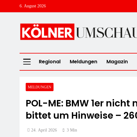
Skip
6. August 2026
to
content
Kölner Umschau
Regional
Meldungen
Magazin
MELDUNGEN
POL-ME: BMW 1er nicht m
bittet um Hinweise – 2
24. April 2026
3 Min