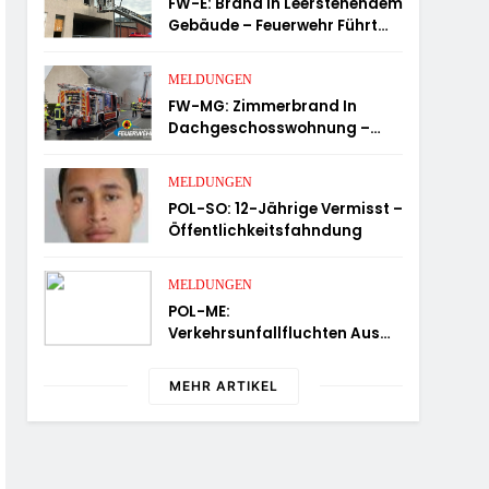
FW-E: Brand In Leerstehendem
Gebäude – Feuerwehr Führt
Person Ins Freie
MELDUNGEN
FW-MG: Zimmerbrand In
Dachgeschosswohnung –
Wohnung Unbewohnbar
MELDUNGEN
POL-SO: 12-Jährige Vermisst –
Öffentlichkeitsfahndung
MELDUNGEN
POL-ME:
Verkehrsunfallfluchten Aus
Dem Kreisgebiet – 2606071
MEHR ARTIKEL