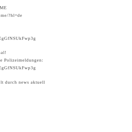
.ME
w.me/?hl=de
vKEgGfNSUkFwp3g
al!
te Polizeimeldungen:
vKEgGfNSUkFwp3g
lt durch news aktuell