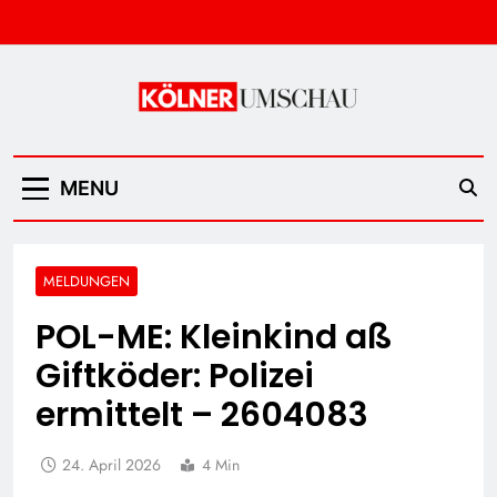
Skip
to
content
Kölner Umschau
MENU
MELDUNGEN
POL-ME: Kleinkind aß
Giftköder: Polizei
ermittelt – 2604083
24. April 2026
4 Min