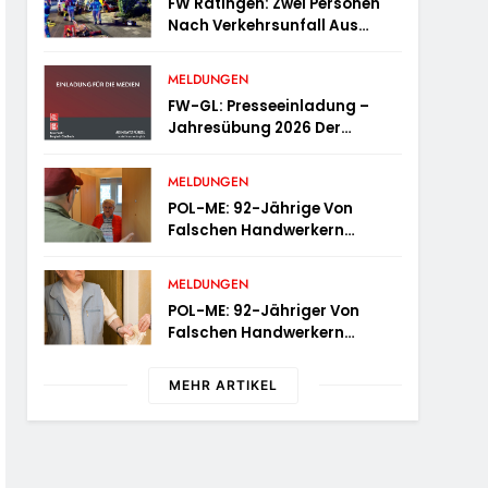
FW Ratingen: Zwei Personen
Nach Verkehrsunfall Aus
Fahrzeug Befreit
MELDUNGEN
FW-GL: Presseeinladung –
Jahresübung 2026 Der
Feuerwehr Bergisch Gladbach
Am 20.06.2026
MELDUNGEN
POL-ME: 92-Jährige Von
Falschen Handwerkern
Bestohlen – 2606074
MELDUNGEN
POL-ME: 92-Jähriger Von
Falschen Handwerkern
Bestohlen – 2606073
MEHR ARTIKEL