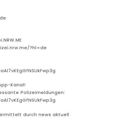
.de
ei.NRW.ME
izei.nrw.me/?hl=de
VaAl7vKEgGfNSUkFwp3g
App-Kanal!
eressante Polizeimeldungen:
VaAl7vKEgGfNSUkFwp3g
ermittelt durch news aktuell