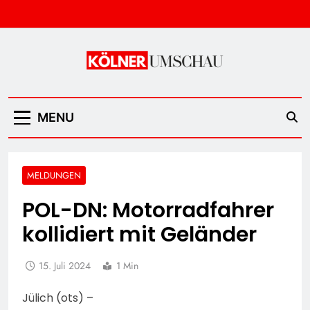
Skip
to
content
Kölner Umschau
MENU
MELDUNGEN
POL-DN: Motorradfahrer
kollidiert mit Geländer
15. Juli 2024
1 Min
Jülich (ots) –