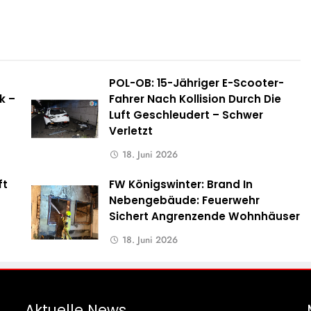
POL-OB: 15-Jähriger E-Scooter-
k –
Fahrer Nach Kollision Durch Die
Luft Geschleudert – Schwer
Verletzt
18. Juni 2026
ft
FW Königswinter: Brand In
s
Nebengebäude: Feuerwehr
Sichert Angrenzende Wohnhäuser
18. Juni 2026
Aktuelle
News