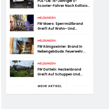
POL-OB: 15-Jähriger E-
Scooter-Fahrer Nach Kollision
Durch Die Luft Geschleudert –
Schwer Verletzt
MELDUNGEN
FW Moers: Sperrmüllbrand
Greift Auf Wohn- Und
Geschäftshaus Über
MELDUNGEN
FW Königswinter: Brand In
Nebengebäude: Feuerwehr
Sichert Angrenzende
Wohnhäuser
MELDUNGEN
FW Datteln: Heckenbrand
Greift Auf Schuppen Und
Wohngebäude Über
MEHR ARTIKEL