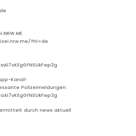
.de
ei.NRW.ME
izei.nrw.me/?hl=de
VaAl7vKEgGfNSUkFwp3g
App-Kanal!
eressante Polizeimeldungen:
VaAl7vKEgGfNSUkFwp3g
ermittelt durch news aktuell