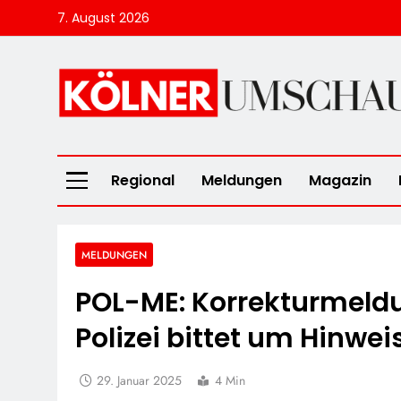
Skip
7. August 2026
to
content
Kölner Umscha
Regional
Meldungen
Magazin
MELDUNGEN
POL-ME: Korrekturmeldun
Polizei bittet um Hinwei
29. Januar 2025
4 Min